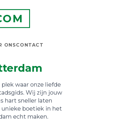
COM
R ONS
CONTACT
otterdam
plek waar onze liefde
adsgids. Wij zijn jouw
hart sneller laten
 unieke boetiek in het
erdam echt maken.